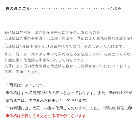
鰻の煮こごり
･･････････････････････････････････700円
養殖鰻は静岡産・鹿児島産を中心に国産の上質なものを、
天然鰻は九州の有明海・宍道湖・岡山等、季節により産地の異なる鰻を使
天然鰻は4月後半頃から11月後半頃までの間、お楽しみいただけます。
また、質・形・大きさがすべて異なるためお値段はその日の漁により異な
可能な限り天然鰻の準備をいたしておりますが
入荷により国内産養殖鰻と天然鰻を合せてご提供させていただいておりま
何卒ご了承ください。
※写真はイメージです。
※価格はすべて消費税込みの表示となっております。また、奉仕料10％
※当店では、国内産米を使用いたしております。
※お料理には、大豆・小麦を使用しております。また、一部のお料理に卵
※価格は予告なく変更となる場合がございます。